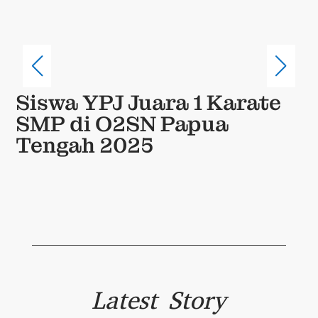
Siswa YPJ Juara 1 Karate
K
SMP di O2SN Papua
M
Tengah 2025
A
P
H
Latest Story