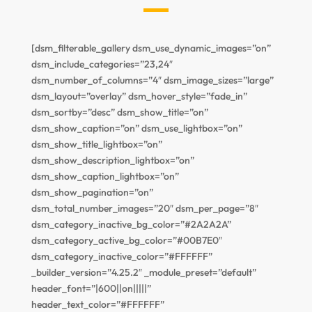
[dsm_filterable_gallery dsm_use_dynamic_images=”on”
dsm_include_categories=”23,24″
dsm_number_of_columns=”4″ dsm_image_sizes=”large”
dsm_layout=”overlay” dsm_hover_style=”fade_in”
dsm_sortby=”desc” dsm_show_title=”on”
dsm_show_caption=”on” dsm_use_lightbox=”on”
dsm_show_title_lightbox=”on”
dsm_show_description_lightbox=”on”
dsm_show_caption_lightbox=”on”
dsm_show_pagination=”on”
dsm_total_number_images=”20″ dsm_per_page=”8″
dsm_category_inactive_bg_color=”#2A2A2A”
dsm_category_active_bg_color=”#00B7E0″
dsm_category_inactive_color=”#FFFFFF”
_builder_version=”4.25.2″ _module_preset=”default”
header_font=”|600||on|||||”
header_text_color=”#FFFFFF”