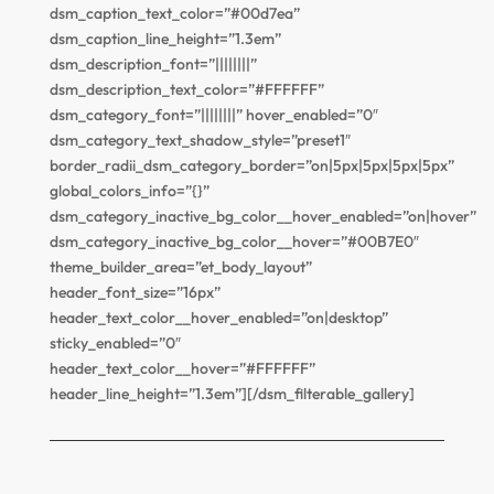
dsm_caption_text_color=”#00d7ea”
dsm_caption_line_height=”1.3em”
dsm_description_font=”||||||||”
dsm_description_text_color=”#FFFFFF”
dsm_category_font=”||||||||” hover_enabled=”0″
dsm_category_text_shadow_style=”preset1″
border_radii_dsm_category_border=”on|5px|5px|5px|5px”
global_colors_info=”{}”
dsm_category_inactive_bg_color__hover_enabled=”on|hover”
dsm_category_inactive_bg_color__hover=”#00B7E0″
theme_builder_area=”et_body_layout”
header_font_size=”16px”
header_text_color__hover_enabled=”on|desktop”
sticky_enabled=”0″
header_text_color__hover=”#FFFFFF”
header_line_height=”1.3em”][/dsm_filterable_gallery]